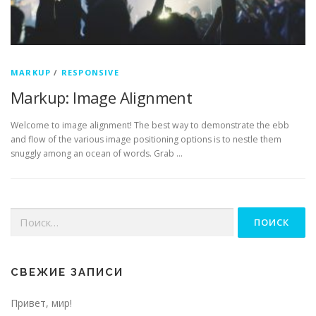
MARKUP
/
RESPONSIVE
Markup: Image Alignment
Welcome to image alignment! The best way to demonstrate the ebb
and flow of the various image positioning options is to nestle them
snuggly among an ocean of words. Grab …
Найти:
СВЕЖИЕ ЗАПИСИ
Привет, мир!